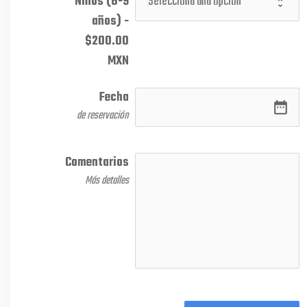
Niños (6-9
años) -
$200.00
MXN
Fecha
date_range
de reservación
Comentarios
Más detalles